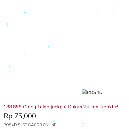
188.888 Orang Telah Jackpot Dalam 24 Jam Terakhir!
Price:
Rp 75,000
POS4D SLOT GACOR ONLINE