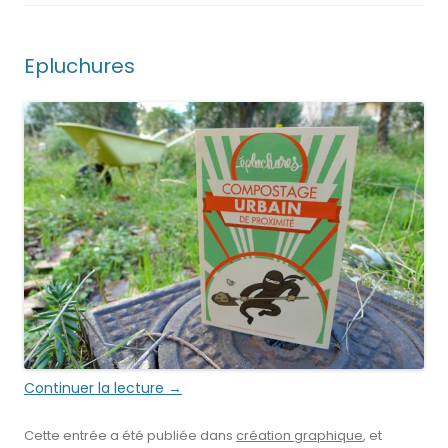
Epluchures
Continuer la lecture
→
Cette entrée a été publiée dans
création graphique
, et