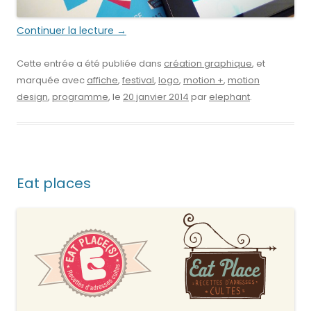
Continuer la lecture
→
Cette entrée a été publiée dans
création graphique
, et
marquée avec
affiche
,
festival
,
logo
,
motion +
,
motion
design
,
programme
, le
20 janvier 2014
par
elephant
.
Eat places