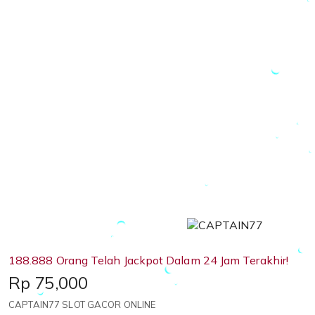
188.888 Orang Telah Jackpot Dalam 24 Jam Terakhir!
Price:
Rp 75,000
CAPTAIN77 SLOT GACOR ONLINE